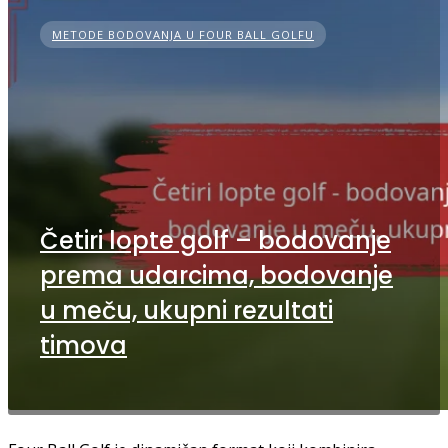
METODE BODOVANJA U FOUR BALL GOLFU
Četiri lopte golf – bodovanje
prema udarcima, bodovanje
u meču, ukupni rezultati
timova