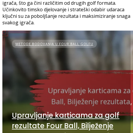
igrača, što ga čini različitim od drugih golf formata.
Učinkovito timsko djelovanje i strateški odabir udaraca
ključni su za poboljšanje rezultata i maksimiziranje snaga
svakog igrača.
METODE BODOVANJA U FOUR BALL GOLFU
Upravljanje karticama za golf
rezultate Four Ball, Bilježenje