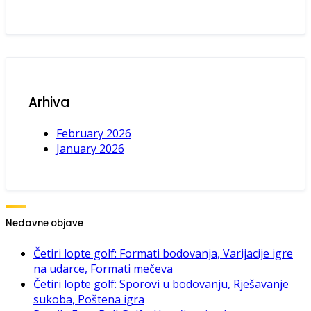
Arhiva
February 2026
January 2026
Nedavne objave
Četiri lopte golf: Formati bodovanja, Varijacije igre
na udarce, Formati mečeva
Četiri lopte golf: Sporovi u bodovanju, Rješavanje
sukoba, Poštena igra