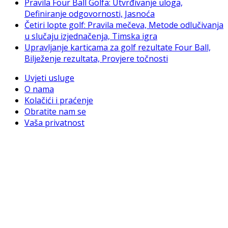
Pravila Four Ball Golfa: Utvrđivanje uloga,
Definiranje odgovornosti, Jasnoća
Četiri lopte golf: Pravila mečeva, Metode odlučivanja
u slučaju izjednačenja, Timska igra
Upravljanje karticama za golf rezultate Four Ball,
Bilježenje rezultata, Provjere točnosti
Uvjeti usluge
O nama
Kolačići i praćenje
Obratite nam se
Vaša privatnost