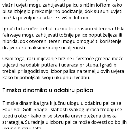
vlažni uvjeti mogu zahtijevati palicu s nižim loftom kako
bi se izbjeglo prekomjerno podizanje, dok su suhi uvjeti
možda povoljni za udarce s višim loftom.
Igrači bi također trebali razmotriti raspored terena. Uski
fairwaye mogu zahtijevati točnije palice poput željeza ili
hibrida, dok otvoreni tereni mogu omogućiti korištenje
drajvera za maksimiziranje udaljenosti.
Osim toga, razumijevanje brzine i čvrstoće greena može
utjecati na odabir puttera i udaraca pristupa. Igrači bi
trebali prilagoditi svoj izbor palica na temelju ovih uvjeta
kako bi poboljšali svoju ukupnu izvedbu.
Timska dinamika u odabiru palica
Timska dinamika igra ključnu ulogu u odabiru palica za
Four Ball Golf. Snage i slabosti svakog igrača trebaju se
uzeti u obzir kako bi se stvorila uravnotežena timska
strategija. Suradnja u izboru palica može dovesti do boljih
ukupnih rezultata.