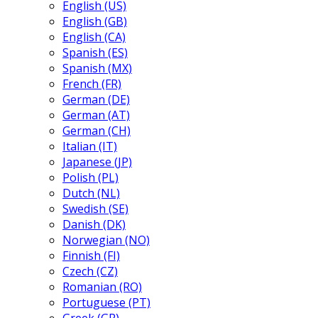
English (US)
English (GB)
English (CA)
Spanish (ES)
Spanish (MX)
French (FR)
German (DE)
German (AT)
German (CH)
Italian (IT)
Japanese (JP)
Polish (PL)
Dutch (NL)
Swedish (SE)
Danish (DK)
Norwegian (NO)
Finnish (FI)
Czech (CZ)
Romanian (RO)
Portuguese (PT)