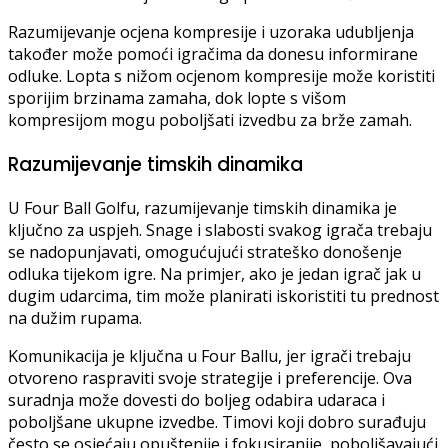
Razumijevanje ocjena kompresije i uzoraka udubljenja
također može pomoći igračima da donesu informirane
odluke. Lopta s nižom ocjenom kompresije može koristiti
sporijim brzinama zamaha, dok lopte s višom
kompresijom mogu poboljšati izvedbu za brže zamah.
Razumijevanje timskih dinamika
U Four Ball Golfu, razumijevanje timskih dinamika je
ključno za uspjeh. Snage i slabosti svakog igrača trebaju
se nadopunjavati, omogućujući strateško donošenje
odluka tijekom igre. Na primjer, ako je jedan igrač jak u
dugim udarcima, tim može planirati iskoristiti tu prednost
na dužim rupama.
Komunikacija je ključna u Four Ballu, jer igrači trebaju
otvoreno raspraviti svoje strategije i preferencije. Ova
suradnja može dovesti do boljeg odabira udaraca i
poboljšane ukupne izvedbe. Timovi koji dobro surađuju
često se osjećaju opuštenije i fokusiranije, poboljšavajući