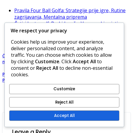
Pravila Four Ball Golfa: Strategije prije igre, Rutine
zagrijavanja, Mentalna priprema
Četiri lopte golf: Prekid meča, Vremenski uvjeti,
Nastavak igre
We respect your privacy
Četiri lopte golf: Pravila za putting green,
Cookies help us improve your experience,
Označavanje lopti, Postavljanje rupa
deliver personalized content, and analyze
traffic. You can choose which cookies to allow
Četiri lopte golf – bodovanje prema udarcima, bodovanje u
by clicking
Customize
. Click
Accept All
to
meču, ukupni rezultati timova
consent or
Reject All
to decline non-essential
cookies.
Pravila Four Ball Golfa: Upravljanje terenom, Planiranje,
Prilagodba uvjetima
Customize
Comments
Reject All
Accept All
Leave a Reply