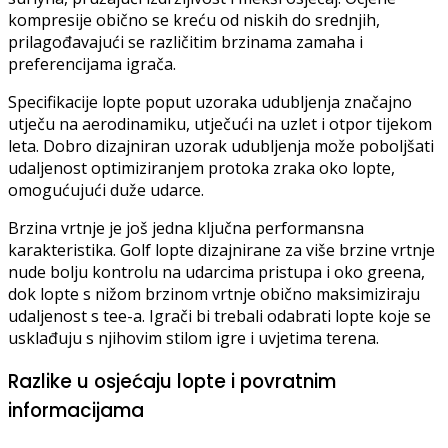
kompresije obično se kreću od niskih do srednjih,
prilagođavajući se različitim brzinama zamaha i
preferencijama igrača.
Specifikacije lopte poput uzoraka udubljenja značajno
utječu na aerodinamiku, utječući na uzlet i otpor tijekom
leta. Dobro dizajniran uzorak udubljenja može poboljšati
udaljenost optimiziranjem protoka zraka oko lopte,
omogućujući duže udarce.
Brzina vrtnje je još jedna ključna performansna
karakteristika. Golf lopte dizajnirane za više brzine vrtnje
nude bolju kontrolu na udarcima pristupa i oko greena,
dok lopte s nižom brzinom vrtnje obično maksimiziraju
udaljenost s tee-a. Igrači bi trebali odabrati lopte koje se
usklađuju s njihovim stilom igre i uvjetima terena.
Razlike u osjećaju lopte i povratnim
informacijama