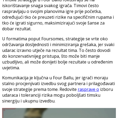
iskorištavanje snaga svakog igrača. Timovi često
raspravljaju o svojim planovima igre prije početka,
određujući tko će preuzeti rizike na specifičnim rupama i
tko će igrati sigurno, maksimizirajući svoje šanse za
dobar rezultat.
U formatima poput Foursomes, strategije se vrte oko
održavanja dosljednosti i minimiziranja grešaka, jer svaki
udarac izravno utječe na rezultat tima. To često dovodi
do konzervativnijeg pristupa, što može biti manje
uzbudljivo, ali može donijeti bolje rezultate u određenim
uvjetima.
Komunikacija je ključna u Four Ballu, jer igrači moraju
stalno procjenjivati izvedbu svog partnera i prilagođavati
svoje strategije prema tome. Redovite
rasprave o
izboru
udaraca i toleranciji rizika mogu poboljšati timsku
sinergiju i ukupnu izvedbu.