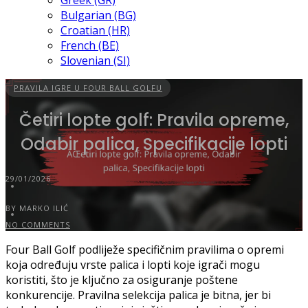
Greek (GR)
Bulgarian (BG)
Croatian (HR)
French (BE)
Slovenian (SI)
PRAVILA IGRE U FOUR BALL GOLFU
Četiri lopte golf: Pravila opreme,
Odabir palica, Specifikacije lopti
29/01/2026
BY MARKO ILIĆ
NO COMMENTS
Four Ball Golf podliježe specifičnim pravilima o opremi
koja određuju vrste palica i lopti koje igrači mogu
koristiti, što je ključno za osiguranje poštene
konkurencije. Pravilna selekcija palica je bitna, jer bi