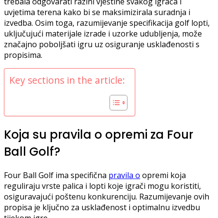
trebala odgovarati razini vještine svakog igrača i
uvjetima terena kako bi se maksimizirala suradnja i
izvedba. Osim toga, razumijevanje specifikacija golf lopti,
uključujući materijale izrade i uzorke udubljenja, može
značajno poboljšati igru uz osiguranje usklađenosti s
propisima.
Key sections in the article:
Koja su pravila o opremi za Four
Ball Golf?
Four Ball Golf ima specifična
pravila o
opremi koja
reguliraju vrste palica i lopti koje igrači mogu koristiti,
osiguravajući poštenu konkurenciju. Razumijevanje ovih
propisa je ključno za usklađenost i optimalnu izvedbu
tijekom igre.