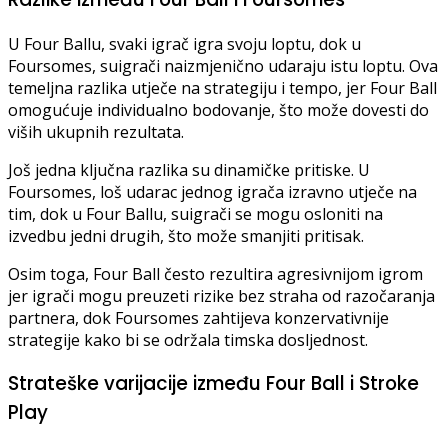
U Four Ballu, svaki igrač igra svoju loptu, dok u
Foursomes, suigrači naizmjenično udaraju istu loptu. Ova
temeljna razlika utječe na strategiju i tempo, jer Four Ball
omogućuje individualno bodovanje, što može dovesti do
viših ukupnih rezultata.
Još jedna ključna razlika su dinamičke pritiske. U
Foursomes, loš udarac jednog igrača izravno utječe na
tim, dok u Four Ballu, suigrači se mogu osloniti na
izvedbu jedni drugih, što može smanjiti pritisak.
Osim toga, Four Ball često rezultira agresivnijom igrom
jer igrači mogu preuzeti rizike bez straha od razočaranja
partnera, dok Foursomes zahtijeva konzervativnije
strategije kako bi se održala timska dosljednost.
Strateške varijacije između Four Ball i Stroke
Play