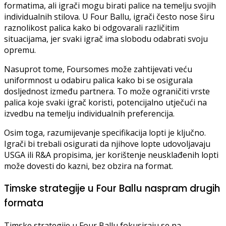
formatima, ali igrači mogu birati palice na temelju svojih
individualnih stilova. U Four Ballu, igrači često nose širu
raznolikost palica kako bi odgovarali različitim
situacijama, jer svaki igrač ima slobodu odabrati svoju
opremu.
Nasuprot tome, Foursomes može zahtijevati veću
uniformnost u odabiru palica kako bi se osigurala
dosljednost između partnera. To može ograničiti vrste
palica koje svaki igrač koristi, potencijalno utječući na
izvedbu na temelju individualnih preferencija.
Osim toga, razumijevanje specifikacija lopti je ključno.
Igrači bi trebali osigurati da njihove lopte udovoljavaju
USGA ili R&A propisima, jer korištenje neusklađenih lopti
može dovesti do kazni, bez obzira na format.
Timske strategije u Four Ballu naspram drugih
formata
Timske strategije u Four Ballu fokusiraju se na