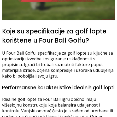
Koje su specifikacije za golf lopte
korištene u Four Ball Golfu?
U Four Ball Golfu, specifikacije za golf lopte su ključne za
optimizaciju izvedbe i osiguranje usklađenosti s
propisima. Igrači bi trebali razmotriti faktore poput
materijala izrade, ocjena kompresije i uzoraka udubljenja
kako bi poboljšali svoju igru.
Performansne karakteristike idealnih golf lopti
Idealne golf lopte za Four Ball igru obično imaju
višeslojnu konstrukciju koja balansira udaljenost i
kontrolu. Vanjski omotač često je izrađen od urethane ili
surlyna, pružajući izdržljivost i mekši osjećaj. Ocjene