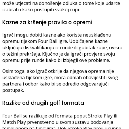
može utjecati na donošenje odluka o tome koje udarce
izabrati i kako pristupiti svakoj rupi.
Kazne za kršenje pravila o opremi
Igrači mogu dobiti kazne ako koriste neusklađenu
opremu tijekom Four Ball igre. Uobičajene kazne
uključuju diskvalifikaciju iz runde ili gubitak rupe, ovisno
o težini prekršaja. Ključno je da igrači provjere svoju
opremu prije runde kako bi izbjegli ove probleme.
Osim toga, ako igrač otkrije da njegova oprema nije
usklađena tijekom igre, mora odmah obavijestiti svog
partnera i odbor kako bi se odredio odgovarajući
postupak.
Razlike od drugih golf formata
Four Ball se razlikuje od formata poput Stroke Play ili
Match Play prvenstveno u svom sustavu bodovanja
temeljenom na timovima. Dok Stroke Play broji ukupne