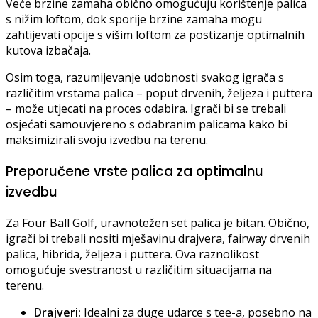
Veće brzine zamaha obično omogućuju korištenje palica
s nižim loftom, dok sporije brzine zamaha mogu
zahtijevati opcije s višim loftom za postizanje optimalnih
kutova izbačaja.
Osim toga, razumijevanje udobnosti svakog igrača s
različitim vrstama palica – poput drvenih, željeza i puttera
– može utjecati na proces odabira. Igrači bi se trebali
osjećati samouvjereno s odabranim palicama kako bi
maksimizirali svoju izvedbu na terenu.
Preporučene vrste palica za optimalnu
izvedbu
Za Four Ball Golf, uravnotežen set palica je bitan. Obično,
igrači bi trebali nositi mješavinu drajvera, fairway drvenih
palica, hibrida, željeza i puttera. Ova raznolikost
omogućuje svestranost u različitim situacijama na
terenu.
Drajveri:
Idealni za duge udarce s tee-a, posebno na