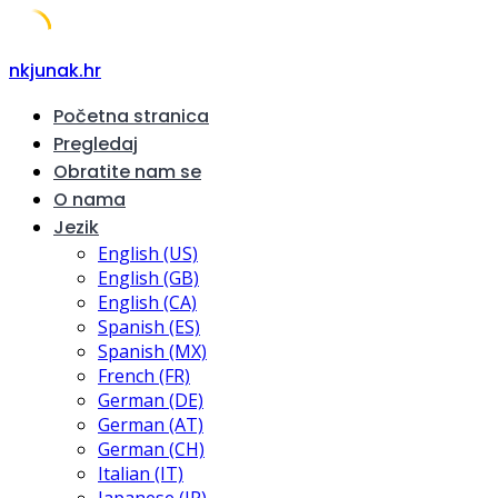
Skip
nkjunak.hr
to
Početna stranica
content
Pregledaj
Obratite nam se
O nama
Jezik
English (US)
English (GB)
English (CA)
Spanish (ES)
Spanish (MX)
French (FR)
German (DE)
German (AT)
German (CH)
Italian (IT)