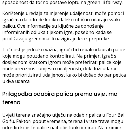
sposobnost da točno postave loptu na green ili fairway.
Korištenje uređaja za mjerenje udaljenosti može pomoći
igračima da odrede koliko daleko obično udaraju svaku
palicu. Ove informacije su ključne za donošenje
informiranih odluka tijekom igre, posebno kada se
približavaju greenima ili navigiraju kroz prepreke.
Točnost je jednako važna; igrači bi trebali odabrati palice
koje mogu pouzdano kontrolirati. Na primjer, igrač s
dosljednom kratkom igrom može preferirati palice koje
nude preciznost umjesto udaljenosti, dok duži udarac
može prioritizirati udaljenost kako bi došao do par petica
u dva udarca.
Prilagodba odabira palica prema uvjetima
terena
Uvjeti terena značajno utječu na odabir palica u Four Ball
Golfu. Faktori poput vremena, terena i vrste trave mogu
odrediti koje će palice najbolje funkcionirati. Na primjer,