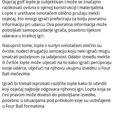
Osjećaj golf lopte je subjektivan i može se značajno
razlikovati ovisno o njenoj konstrukciji i materijalima.
Lopte s urethane omotačem obično pružaju mekši
osjećaj, što mnogi igrači preferiraju za bolju povratnu
informaciju pri udarcu. Ova povratna informacija može
poboljšati samopouzdanje igrača, posebno tijekom
udaraca u kratkoj igri.
Nasuprot tome, lopte s surlyn omotačem obično su
čvrste, nudeći drugačiju senzaciju koju neki igrači mogu
smatrati poželjnom za udaljenost. Odabir između mekše
ili čvršće lopte može utjecati na to kako igrači percipiraju
svoje udarce, utječući na njihovu ukupnu izvedbu u Four
Ball mečevima.
Igrači bi trebali isprobati različite lopte kako bi utvrdili
koji osjećaj najbolje odgovara njihovoj igri. Lopta koja se
čini pravom može dovesti do poboljšane izvedbe,
posebno u situacijama pod pritiskom koje su uobičajene
u Four Ball formatima.