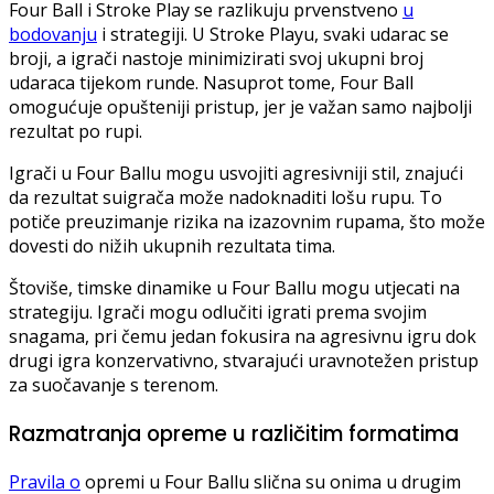
Four Ball i Stroke Play se razlikuju prvenstveno
u
bodovanju
i strategiji. U Stroke Playu, svaki udarac se
broji, a igrači nastoje minimizirati svoj ukupni broj
udaraca tijekom runde. Nasuprot tome, Four Ball
omogućuje opušteniji pristup, jer je važan samo najbolji
rezultat po rupi.
Igrači u Four Ballu mogu usvojiti agresivniji stil, znajući
da rezultat suigrača može nadoknaditi lošu rupu. To
potiče preuzimanje rizika na izazovnim rupama, što može
dovesti do nižih ukupnih rezultata tima.
Štoviše, timske dinamike u Four Ballu mogu utjecati na
strategiju. Igrači mogu odlučiti igrati prema svojim
snagama, pri čemu jedan fokusira na agresivnu igru dok
drugi igra konzervativno, stvarajući uravnotežen pristup
za suočavanje s terenom.
Razmatranja opreme u različitim formatima
Pravila o
opremi u Four Ballu slična su onima u drugim