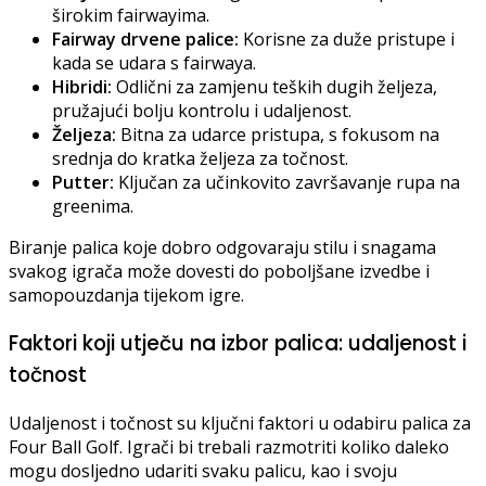
širokim fairwayima.
Fairway drvene palice:
Korisne za duže pristupe i
kada se udara s fairwaya.
Hibridi:
Odlični za zamjenu teških dugih željeza,
pružajući bolju kontrolu i udaljenost.
Željeza:
Bitna za udarce pristupa, s fokusom na
srednja do kratka željeza za točnost.
Putter:
Ključan za učinkovito završavanje rupa na
greenima.
Biranje palica koje dobro odgovaraju stilu i snagama
svakog igrača može dovesti do poboljšane izvedbe i
samopouzdanja tijekom igre.
Faktori koji utječu na izbor palica: udaljenost i
točnost
Udaljenost i točnost su ključni faktori u odabiru palica za
Four Ball Golf. Igrači bi trebali razmotriti koliko daleko
mogu dosljedno udariti svaku palicu, kao i svoju