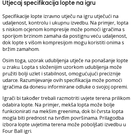
Utjecaj specifikacija lopte na igru
Specifikacije lopte izravno utječu na igru utječući na
udaljenost, kontrolu i ukupnu izvedbu. Na primjer, lopta
s niskom ocjenom kompresije može pomoći igračima s
sporijom brzinom zamaha da postignu veću udaljenost,
dok lopte s višom kompresijom mogu koristiti onima s
bržim zamahom.
Osim toga, uzorak udubljenja utječe na ponašanje lopte
u zraku. Lopta s složenijim uzorkom udubljenja može
pružiti bolji uzlet i stabilnost, omogućujući preciznije
udarce. Razumijevanje ovih specifikacija može pomoći
igračima da donesu informirane odluke o svojoj opremi.
Igrači bi također trebali razmotriti uvjete terena prilikom
odabira lopte. Na primjer, mekša lopta može bolje
funkcionirati na mekšim greenima, dok bi čvrsta lopta
mogla biti prednost na tvrđim površinama. Prilagodba
izbora lopte uvjetima terena može poboljšati izvedbu u
Four Ball igri.