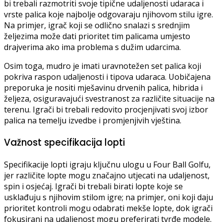
bi trebali razmotriti svoje tipične udaljenosti udaraca i
vrste palica koje najbolje odgovaraju njihovom stilu igre.
Na primjer, igrač koji se odlično snalazi s srednjim
željezima može dati prioritet tim palicama umjesto
drajverima ako ima problema s dužim udarcima.
Osim toga, mudro je imati uravnotežen set palica koji
pokriva raspon udaljenosti i tipova udaraca. Uobičajena
preporuka je nositi mješavinu drvenih palica, hibrida i
željeza, osiguravajući svestranost za različite situacije na
terenu. Igrači bi trebali redovito procjenjivati svoj izbor
palica na temelju izvedbe i promjenjivih vještina.
Važnost specifikacija lopti
Specifikacije lopti igraju ključnu ulogu u Four Ball Golfu,
jer različite lopte mogu značajno utjecati na udaljenost,
spin i osjećaj. Igrači bi trebali birati lopte koje se
usklađuju s njihovim stilom igre; na primjer, oni koji daju
prioritet kontroli mogu odabrati mekše lopte, dok igrači
fokusirani na udaljenost mogu preferirati tvrđe modele.