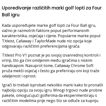
Upoređivanje različitih marki golf lopti za Four
Ball igru
Kada uspoređujete marke golf lopti za Four Ball igru,
važno je razmotriti faktore poput performansnih
karakteristika, osjećaja i cijene. Popularne marke poput
Titleist, Callaway i TaylorMade nude niz opcija koje
odgovaraju različitim preferencijama igrača.
Titleist Pro V1 poznat je po svojoj izvanrednoj kontroli i
vrtnji, što ga čini omiljenim među igračima s niskim
handicapom. Nasuprot tome, Callaway Chrome Soft
pruža mekši osjećaj i često ga preferiraju oni koji traže
udaljenost i oprost.
Igrači bi trebali isprobati nekoliko marki kako bi pronašli
najbolju opciju za svoju igru. Mnogi trgovci nude probne
pakete, omogućujući golferima da eksperimentiraju s
različitim modelima prije nego što se odluče za kupnju.