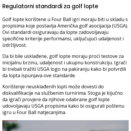
Regulatorni standardi za golf lopte
Golf lopte korištene u Four Ball igri moraju biti u skladu s
propisima koje postavlja Američka golf asocijacija (USGA).
Ovi standardi osiguravaju da lopte zadovoljavaju
specifične kriterije performansi, uključujući udaljenost i
izdržljivost.
Da bi bile usklađene, golf lopte moraju proći testove za
inicijalnu brzinu, udaljenost i ukupnu konstrukciju. Igrači
bi trebali tražiti USGA logo na pakiranju kako bi potvrdili
da lopta ispunjava ove standarde.
Korištenje neusklađenih lopti može dovesti do
diskvalifikacije na službenim turnirima. Stoga je ključno
da igrači provjere da njihove odabrane golf lopte
udovoljavaju USGA propisima kako bi osigurali poštenu
igru u Four Ball natjecanjima.