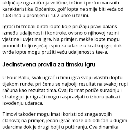
uključuje ograničenja veličine, težine i performansnih
karakteristika. Općenito, golf lopta ne smije biti veća od
1.68 inča u promjeru i 1.62 unce u težini.
Igrači bi trebali birati lopte koje pružaju pravi balans
između udaljenosti i kontrole, ovisno o njihovoj razini
vještine i uvjetima igre. Na primjer, mekše lopte mogu
ponuditi bolji osjećaj i spin za udarce u kratkoj igri, dok
tvrđe lopte mogu pružiti veću udaljenost s tee-a.
Jedinstvena pravila za timsku igru
U Four Ballu, svaki igrač u timu igra svoju vlastitu loptu
tijekom runde, pri čemu se najbolji rezultat na svakoj rupi
računa kao rezultat tima. Ovaj format potiče suradnju i
strategiju, jer igrači mogu raspravljati o izboru palica i
izvođenju udaraca.
Timovi također mogu imati koristi od snaga svojih
članova; na primjer, jedan igrač može biti odličan u dugim
udarcima dok je drugi bolji u puttiranju. Ova dinamika