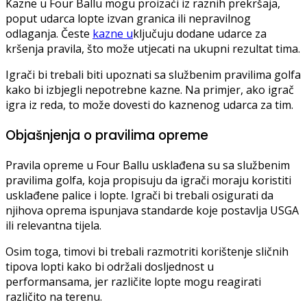
Kazne u Four Ballu mogu proizaći iz raznih prekršaja,
poput udarca lopte izvan granica ili nepravilnog
odlaganja. Česte
kazne u
ključuju dodane udarce za
kršenja pravila, što može utjecati na ukupni rezultat tima.
Igrači bi trebali biti upoznati sa službenim pravilima golfa
kako bi izbjegli nepotrebne kazne. Na primjer, ako igrač
igra iz reda, to može dovesti do kaznenog udarca za tim.
Objašnjenja o pravilima opreme
Pravila opreme u Four Ballu usklađena su sa službenim
pravilima golfa, koja propisuju da igrači moraju koristiti
usklađene palice i lopte. Igrači bi trebali osigurati da
njihova oprema ispunjava standarde koje postavlja USGA
ili relevantna tijela.
Osim toga, timovi bi trebali razmotriti korištenje sličnih
tipova lopti kako bi održali dosljednost u
performansama, jer različite lopte mogu reagirati
različito na terenu.