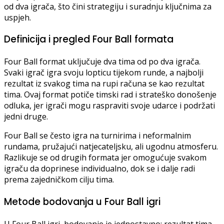
od dva igrača, što čini strategiju i suradnju ključnima za
uspjeh.
Definicija i pregled Four Ball formata
Four Ball format uključuje dva tima od po dva igrača.
Svaki igrač igra svoju lopticu tijekom runde, a najbolji
rezultat iz svakog tima na rupi računa se kao rezultat
tima. Ovaj format potiče timski rad i strateško donošenje
odluka, jer igrači mogu raspraviti svoje udarce i podržati
jedni druge.
Four Ball se često igra na turnirima i neformalnim
rundama, pružajući natjecateljsku, ali ugodnu atmosferu.
Razlikuje se od drugih formata jer omogućuje svakom
igraču da doprinese individualno, dok se i dalje radi
prema zajedničkom cilju tima.
Metode bodovanja u Four Ball igri
U Four Ball igri, bodovanje je jednostavno: rezultat tima