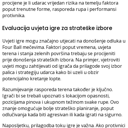
procijene je li udarac vrijedan rizika na temelju faktora
poput trenutne forme, rasporeda rupa i performansi
protivnika.
Evaluacija uvjeta igre za strateške izbore
Uvjeti igre mogu značajno utjecati na donošenje odluka u
Four Ball mečevima. Faktori poput vremena, uvjeta
terena i stanja zelenih površina trebaju se procijeniti
prije donošenja strateških izbora. Na primjer, vjetroviti
uvjeti mogu zahtijevati od igrača da prilagode svoj izbor
palica i strategiju udarca kako bi uzeli u obzir
potencijalno kretanje lopte.
Razumijevanje rasporeda terena također je ključno.
Igrači bi se trebali upoznati s lokacijom opasnosti,
pozicijama pinova i ukupnom težinom svake rupe. Ovo
znanje omogućuje bolje strateško planiranje, poput
odlučivanja kada biti agresivan ili kada igrati na sigurno.
Naposljetku, prilagodba toku igre je važna. Ako protivnici