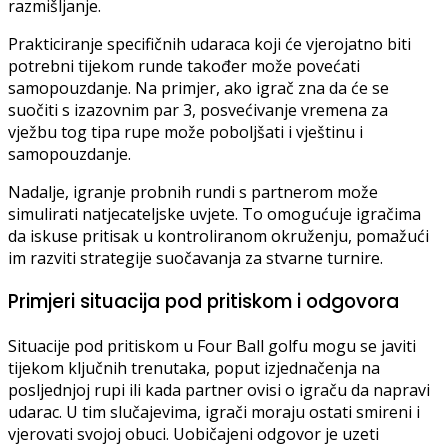
razmišljanje.
Prakticiranje specifičnih udaraca koji će vjerojatno biti
potrebni tijekom runde također može povećati
samopouzdanje. Na primjer, ako igrač zna da će se
suočiti s izazovnim par 3, posvećivanje vremena za
vježbu tog tipa rupe može poboljšati i vještinu i
samopouzdanje.
Nadalje, igranje probnih rundi s partnerom može
simulirati natjecateljske uvjete. To omogućuje igračima
da iskuse pritisak u kontroliranom okruženju, pomažući
im razviti strategije suočavanja za stvarne turnire.
Primjeri situacija pod pritiskom i odgovora
Situacije pod pritiskom u Four Ball golfu mogu se javiti
tijekom ključnih trenutaka, poput izjednačenja na
posljednjoj rupi ili kada partner ovisi o igraču da napravi
udarac. U tim slučajevima, igrači moraju ostati smireni i
vjerovati svojoj obuci. Uobičajeni odgovor je uzeti