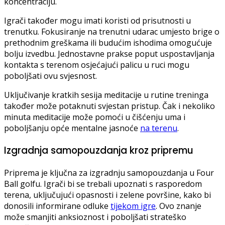
koncentraciju.
Igrači također mogu imati koristi od prisutnosti u
trenutku. Fokusiranje na trenutni udarac umjesto brige o
prethodnim greškama ili budućim ishodima omogućuje
bolju izvedbu. Jednostavne prakse poput uspostavljanja
kontakta s terenom osjećajući palicu u ruci mogu
poboljšati ovu svjesnost.
Uključivanje kratkih sesija meditacije u rutine treninga
također može potaknuti svjestan pristup. Čak i nekoliko
minuta meditacije može pomoći u čišćenju uma i
poboljšanju opće mentalne jasnoće
na terenu
.
Izgradnja samopouzdanja kroz pripremu
Priprema je ključna za izgradnju samopouzdanja u Four
Ball golfu. Igrači bi se trebali upoznati s rasporedom
terena, uključujući opasnosti i zelene površine, kako bi
donosili informirane odluke
tijekom igre
. Ovo znanje
može smanjiti anksioznost i poboljšati strateško