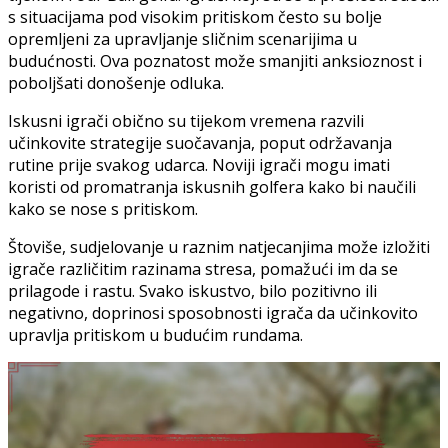
s situacijama pod visokim pritiskom često su bolje
opremljeni za upravljanje sličnim scenarijima u
budućnosti. Ova poznatost može smanjiti anksioznost i
poboljšati donošenje odluka.
Iskusni igrači obično su tijekom vremena razvili
učinkovite strategije suočavanja, poput održavanja
rutine prije svakog udarca. Noviji igrači mogu imati
koristi od promatranja iskusnih golfera kako bi naučili
kako se nose s pritiskom.
Štoviše, sudjelovanje u raznim natjecanjima može izložiti
igrače različitim razinama stresa, pomažući im da se
prilagode i rastu. Svako iskustvo, bilo pozitivno ili
negativno, doprinosi sposobnosti igrača da učinkovito
upravlja pritiskom u budućim rundama.