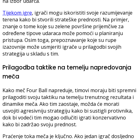
na izbor udarca.
Tijekom igre
, igrači mogu iskoristiti svoje razumijevanje
terena kako bi stvorili strateške prednosti. Na primjer,
znanje o tome koje su zelene površine prijemčive za
određene tipove udaraca može pomoći u planiranju
pristupa. Osim toga, prepoznavanje koje su rupe
izazovnije može usmjeriti igrače u prilagodbi svojih
strategija u skladu s tim.
Prilagodba taktike na temelju napredovanja
meča
Kako meč Four Ball napreduje, timovi moraju biti spremni
prilagoditi svoju taktiku na temelju trenutnog rezultata i
dinamike meča. Ako tim zaostaje, možda će morati
usvojiti agresivniju strategiju kako bi sustigli protivnika,
dok bi vodeći tim mogao odlučiti igrati konzervativno
kako bi zadržao svoju prednost.
Praćenje toka meča je ključno. Ako jedan igrač dosljedno