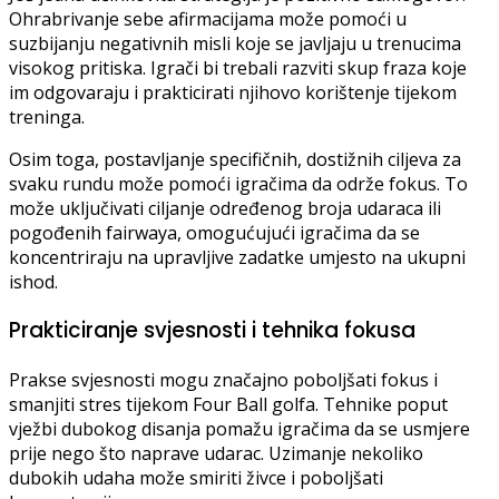
Ohrabrivanje sebe afirmacijama može pomoći u
suzbijanju negativnih misli koje se javljaju u trenucima
visokog pritiska. Igrači bi trebali razviti skup fraza koje
im odgovaraju i prakticirati njihovo korištenje tijekom
treninga.
Osim toga, postavljanje specifičnih, dostižnih ciljeva za
svaku rundu može pomoći igračima da održe fokus. To
može uključivati ciljanje određenog broja udaraca ili
pogođenih fairwaya, omogućujući igračima da se
koncentriraju na upravljive zadatke umjesto na ukupni
ishod.
Prakticiranje svjesnosti i tehnika fokusa
Prakse svjesnosti mogu značajno poboljšati fokus i
smanjiti stres tijekom Four Ball golfa. Tehnike poput
vježbi dubokog disanja pomažu igračima da se usmjere
prije nego što naprave udarac. Uzimanje nekoliko
dubokih udaha može smiriti živce i poboljšati