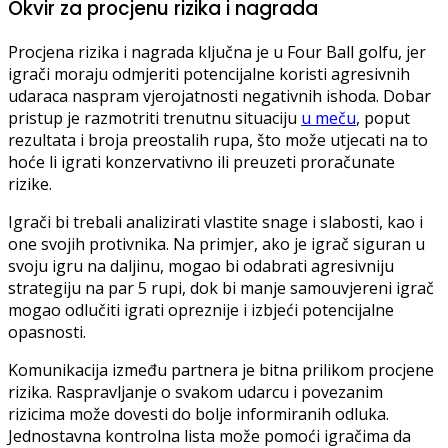
Okvir za procjenu rizika i nagrada
Procjena rizika i nagrada ključna je u Four Ball golfu, jer
igrači moraju odmjeriti potencijalne koristi agresivnih
udaraca naspram vjerojatnosti negativnih ishoda. Dobar
pristup je razmotriti trenutnu situaciju
u meču
, poput
rezultata i broja preostalih rupa, što može utjecati na to
hoće li igrati konzervativno ili preuzeti proračunate
rizike.
Igrači bi trebali analizirati vlastite snage i slabosti, kao i
one svojih protivnika. Na primjer, ako je igrač siguran u
svoju igru na daljinu, mogao bi odabrati agresivniju
strategiju na par 5 rupi, dok bi manje samouvjereni igrač
mogao odlučiti igrati opreznije i izbjeći potencijalne
opasnosti.
Komunikacija između partnera je bitna prilikom procjene
rizika. Raspravljanje o svakom udarcu i povezanim
rizicima može dovesti do bolje informiranih odluka.
Jednostavna kontrolna lista može pomoći igračima da