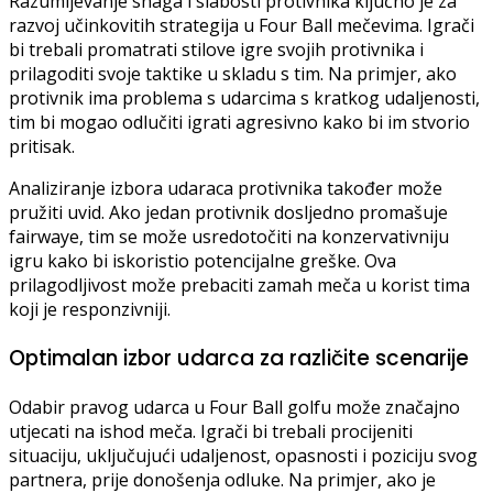
Razumijevanje snaga i slabosti protivnika ključno je za
razvoj učinkovitih strategija u Four Ball mečevima. Igrači
bi trebali promatrati stilove igre svojih protivnika i
prilagoditi svoje taktike u skladu s tim. Na primjer, ako
protivnik ima problema s udarcima s kratkog udaljenosti,
tim bi mogao odlučiti igrati agresivno kako bi im stvorio
pritisak.
Analiziranje izbora udaraca protivnika također može
pružiti uvid. Ako jedan protivnik dosljedno promašuje
fairwaye, tim se može usredotočiti na konzervativniju
igru kako bi iskoristio potencijalne greške. Ova
prilagodljivost može prebaciti zamah meča u korist tima
koji je responzivniji.
Optimalan izbor udarca za različite scenarije
Odabir pravog udarca u Four Ball golfu može značajno
utjecati na ishod meča. Igrači bi trebali procijeniti
situaciju, uključujući udaljenost, opasnosti i poziciju svog
partnera, prije donošenja odluke. Na primjer, ako je