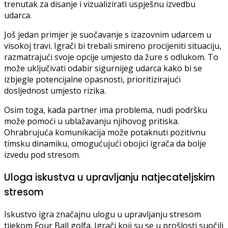
trenutak za disanje i vizualizirati uspješnu izvedbu
udarca.
Još jedan primjer je suočavanje s izazovnim udarcem u
visokoj travi. Igrači bi trebali smireno procijeniti situaciju,
razmatrajući svoje opcije umjesto da žure s odlukom. To
može uključivati odabir sigurnijeg udarca kako bi se
izbjegle potencijalne opasnosti, prioritizirajući
dosljednost umjesto rizika.
Osim toga, kada partner ima problema, nudi podršku
može pomoći u ublažavanju njihovog pritiska.
Ohrabrujuća komunikacija može potaknuti pozitivnu
timsku dinamiku, omogućujući obojici igrača da bolje
izvedu pod stresom.
Uloga iskustva u upravljanju natjecateljskim
stresom
Iskustvo igra značajnu ulogu u upravljanju stresom
tijekom Four Ball golfa. Igrači koji su se u prošlosti suočili