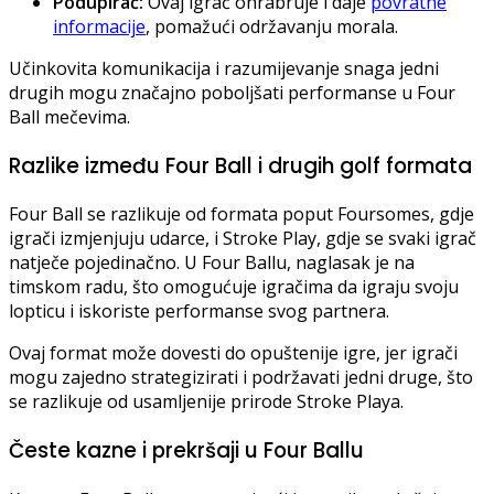
Podupirač:
Ovaj igrač ohrabruje i daje
povratne
informacije
, pomažući održavanju morala.
Učinkovita komunikacija i razumijevanje snaga jedni
drugih mogu značajno poboljšati performanse u Four
Ball mečevima.
Razlike između Four Ball i drugih golf formata
Four Ball se razlikuje od formata poput Foursomes, gdje
igrači izmjenjuju udarce, i Stroke Play, gdje se svaki igrač
natječe pojedinačno. U Four Ballu, naglasak je na
timskom radu, što omogućuje igračima da igraju svoju
lopticu i iskoriste performanse svog partnera.
Ovaj format može dovesti do opuštenije igre, jer igrači
mogu zajedno strategizirati i podržavati jedni druge, što
se razlikuje od usamljenije prirode Stroke Playa.
Česte kazne i prekršaji u Four Ballu