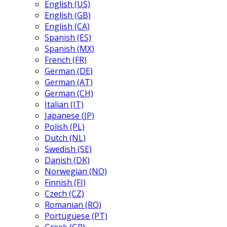
English (US)
English (GB)
English (CA)
Spanish (ES)
Spanish (MX)
French (FR)
German (DE)
German (AT)
German (CH)
Italian (IT)
Japanese (JP)
Polish (PL)
Dutch (NL)
Swedish (SE)
Danish (DK)
Norwegian (NO)
Finnish (FI)
Czech (CZ)
Romanian (RO)
Portuguese (PT)