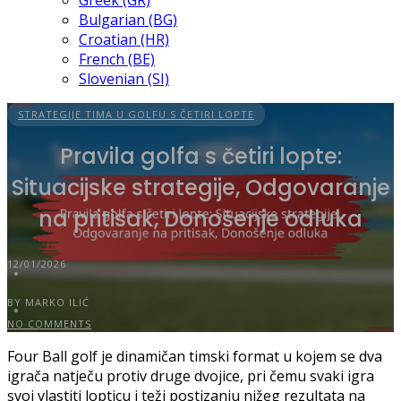
Greek (GR)
Bulgarian (BG)
Croatian (HR)
French (BE)
Slovenian (SI)
STRATEGIJE TIMA U GOLFU S ČETIRI LOPTE
Pravila golfa s četiri lopte:
Situacijske strategije, Odgovaranje
na pritisak, Donošenje odluka
12/01/2026
BY MARKO ILIĆ
NO COMMENTS
Four Ball golf je dinamičan timski format u kojem se dva
igrača natječu protiv druge dvojice, pri čemu svaki igra
svoj vlastiti lopticu i teži postizanju nižeg rezultata na