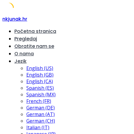
Skip
nkjunak.hr
to
Početna stranica
content
Pregledaj
Obratite nam se
O nama
Jezik
English (US)
English (GB)
English (CA)
Spanish (ES)
Spanish (MX)
French (FR)
German (DE)
German (AT)
German (CH)
Italian (IT)