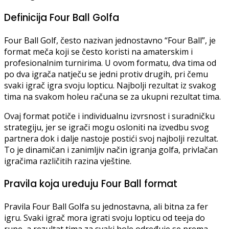
Definicija Four Ball Golfa
Four Ball Golf, često nazivan jednostavno “Four Ball”, je
format meča koji se često koristi na amaterskim i
profesionalnim turnirima. U ovom formatu, dva tima od
po dva igrača natječu se jedni protiv drugih, pri čemu
svaki igrač igra svoju lopticu. Najbolji rezultat iz svakog
tima na svakom holeu računa se za ukupni rezultat tima.
Ovaj format potiče i individualnu izvrsnost i suradničku
strategiju, jer se igrači mogu osloniti na izvedbu svog
partnera dok i dalje nastoje postići svoj najbolji rezultat.
To je dinamičan i zanimljiv način igranja golfa, privlačan
igračima različitih razina vještine.
Pravila koja uređuju Four Ball format
Pravila Four Ball Golfa su jednostavna, ali bitna za fer
igru. Svaki igrač mora igrati svoju lopticu od teeja do
rupe, a rezultat tima za svaki hole određuje se prema