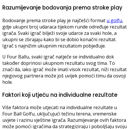
Razumijevanje bodovanja prema stroke play
Bodovanje prema stroke play je najčešći format
u golfu
,
gdje ukupni broj udaraca tijekom runde određuje rezultat
igrača. Svaki igrač bilježi svoje udarce za svaki hole, a
ukupni se zbrajaju kako bi se dobio konačni rezultat.
Igrač s najnižim ukupnim rezultatom pobjeđuje.
U Four Ballu, svaki igrač natječe se individualno dok
također doprinosi ukupnom rezultatu svog tima. To
znači da, iako igrač može imati visok rezultat, niži rezultat
njegovog partnera može još uvijek pomoći timu da osvoji
hole.
Faktori koji utječu na individualne rezultate
Više faktora može utjecati na individualne rezultate u
Four Ball Golfu, uključujući težinu terena, vremenske
uvjete i razinu vještine igrača. Razumijevanje ovih faktora
može pomoći igračima da strategiziraju i poboljšaju svoju