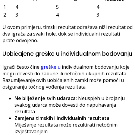
1
4
5
4
2
3
4
3
U ovom primjeru, timski rezultat odražava niži rezultat od
dva igrača za svaki hole, dok se individualni rezultati
prate odvojeno.
Uobičajene greške u individualnom bodovanju
Igrači često čine
greške u
individualnom bodovanju koje
mogu dovesti do zabune ili netočnih ukupnih rezultata.
Razumijevanje ovih uobičajenih zamki može pomoći u
osiguranju točnog vođenja rezultata.
Ne bilježenje svih udaraca:
Neuspjeh u brojanju
svakog udarca može dovesti do napuhavanja
rezultata.
Zamjena timskih i individualnih rezultata:
Miješanje rezultata može rezultirati netočnim
izvještavanjem.