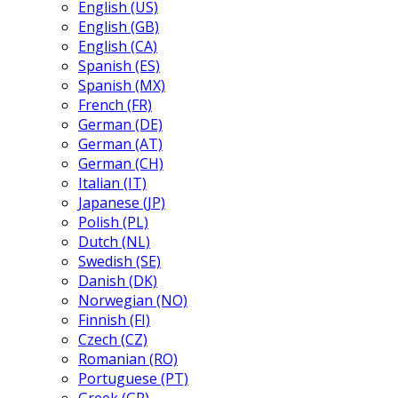
English (US)
English (GB)
English (CA)
Spanish (ES)
Spanish (MX)
French (FR)
German (DE)
German (AT)
German (CH)
Italian (IT)
Japanese (JP)
Polish (PL)
Dutch (NL)
Swedish (SE)
Danish (DK)
Norwegian (NO)
Finnish (FI)
Czech (CZ)
Romanian (RO)
Portuguese (PT)