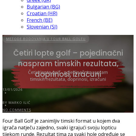
Greek (GR)
Bulgarian (BG)
Croatian (HR)
French (BE)
Slovenian (SI)
METODE BODOVANJA U FOUR BALL GOLFU
Četiri lopte golf – pojedinačni
naspram timskih rezultata,
doprinosi, izračuni
13/01/2026
BY MARKO ILIĆ
NO COMMENTS
Four Ball Golf je zanimljiv timski format u kojem dva
igrača natječu zajedno, svaki igrajući svoju lopticu
tijekom runde. Rezultat tima za svaki hole određuje se