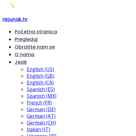
Skip
nkjunak.hr
to
Početna stranica
content
Pregledaj
Obratite nam se
O nama
Jezik
English (US)
English (GB)
English (CA)
Spanish (ES)
Spanish (MX)
French (FR)
German (DE)
German (AT)
German (CH)
Italian (IT)