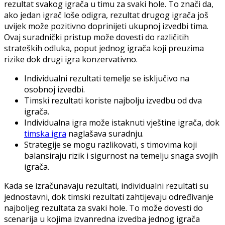
rezultat svakog igrača u timu za svaki hole. To znači da,
ako jedan igrač loše odigra, rezultat drugog igrača još
uvijek može pozitivno doprinijeti ukupnoj izvedbi tima.
Ovaj suradnički pristup može dovesti do različitih
strateških odluka, poput jednog igrača koji preuzima
rizike dok drugi igra konzervativno.
Individualni rezultati temelje se isključivo na
osobnoj izvedbi.
Timski rezultati koriste najbolju izvedbu od dva
igrača.
Individualna igra može istaknuti vještine igrača, dok
timska igra
naglašava suradnju.
Strategije se mogu razlikovati, s timovima koji
balansiraju rizik i sigurnost na temelju snaga svojih
igrača.
Kada se izračunavaju rezultati, individualni rezultati su
jednostavni, dok timski rezultati zahtijevaju određivanje
najboljeg rezultata za svaki hole. To može dovesti do
scenarija u kojima izvanredna izvedba jednog igrača