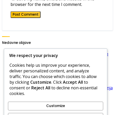
browser for the next time I comment.
Nedavne objave
Četiri lopte golf: Formati bodovanja, Varijacije igre
We respect your privacy
na udarce, Formati mečeva
Cookies help us improve your experience,
Četiri lopte golf: Sporovi u bodovanju, Rješavanje
deliver personalized content, and analyze
sukoba, Poštena igra
traffic. You can choose which cookies to allow
Pravila Four Ball Golfa: Utvrđivanje uloga,
by clicking
Customize
. Click
Accept All
to
Definiranje odgovornosti, Jasnoća
consent or
Reject All
to decline non-essential
Četiri lopte golf: Pravila mečeva, Metode odlučivanja
cookies.
u slučaju izjednačenja, Timska igra
Upravljanje karticama za golf rezultate Four Ball,
Bilježenje rezultata, Provjere točnosti
Customize
Uvjeti usluge