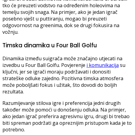
tko će preuzeti vodstvo na određenim holeovima na
temelju svojih snaga. Na primjer, ako je jedan igrač
posebno vješt u puttiranju, mogao bi preuzeti
odgovornost na greenima, dok se drugi fokusira na
vožnju.
Timska dinamika u Four Ball Golfu
Dinamika između suigrača može značajno utjecati na
izvedbu u Four Ball Golfu. Povjerenje
i komunikacija
su
ključni, jer se igrači moraju podržavati i donositi
strateške odluke zajedno. Pozitivna timska atmosfera
može poboljšati fokus i užitak, što dovodi do boljih
rezultata.
Razumijevanje stilova igre i preferencija jedni drugih
također može pomoći u donošenju odluka. Na primjer,
ako jedan igrač preferira agresivnu igru, drugi bi trebao
biti spreman podržati ga opreznijim pristupom kada je to
potrebno.