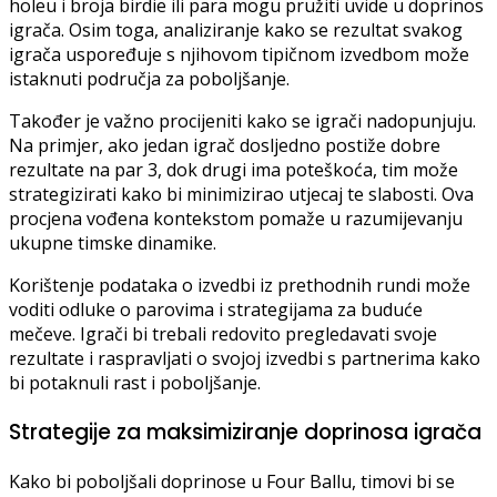
holeu i broja birdie ili para mogu pružiti uvide u doprinos
igrača. Osim toga, analiziranje kako se rezultat svakog
igrača uspoređuje s njihovom tipičnom izvedbom može
istaknuti područja za poboljšanje.
Također je važno procijeniti kako se igrači nadopunjuju.
Na primjer, ako jedan igrač dosljedno postiže dobre
rezultate na par 3, dok drugi ima poteškoća, tim može
strategizirati kako bi minimizirao utjecaj te slabosti. Ova
procjena vođena kontekstom pomaže u razumijevanju
ukupne timske dinamike.
Korištenje podataka o izvedbi iz prethodnih rundi može
voditi odluke o parovima i strategijama za buduće
mečeve. Igrači bi trebali redovito pregledavati svoje
rezultate i raspravljati o svojoj izvedbi s partnerima kako
bi potaknuli rast i poboljšanje.
Strategije za maksimiziranje doprinosa igrača
Kako bi poboljšali doprinose u Four Ballu, timovi bi se