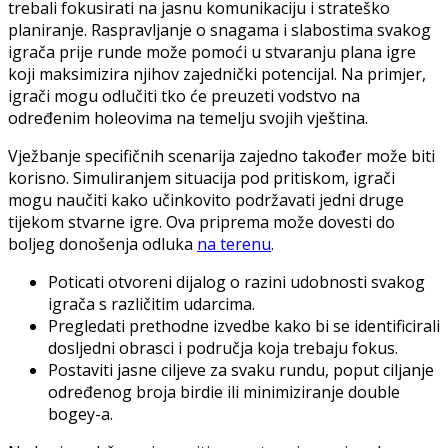
trebali fokusirati na jasnu komunikaciju i strateško
planiranje. Raspravljanje o snagama i slabostima svakog
igrača prije runde može pomoći u stvaranju plana igre
koji maksimizira njihov zajednički potencijal. Na primjer,
igrači mogu odlučiti tko će preuzeti vodstvo na
određenim holeovima na temelju svojih vještina.
Vježbanje specifičnih scenarija zajedno također može biti
korisno. Simuliranjem situacija pod pritiskom, igrači
mogu naučiti kako učinkovito podržavati jedni druge
tijekom stvarne igre. Ova priprema može dovesti do
boljeg donošenja odluka
na terenu
.
Poticati otvoreni dijalog o razini udobnosti svakog
igrača s različitim udarcima.
Pregledati prethodne izvedbe kako bi se identificirali
dosljedni obrasci i područja koja trebaju fokus.
Postaviti jasne ciljeve za svaku rundu, poput ciljanje
određenog broja birdie ili minimiziranje double
bogey-a.