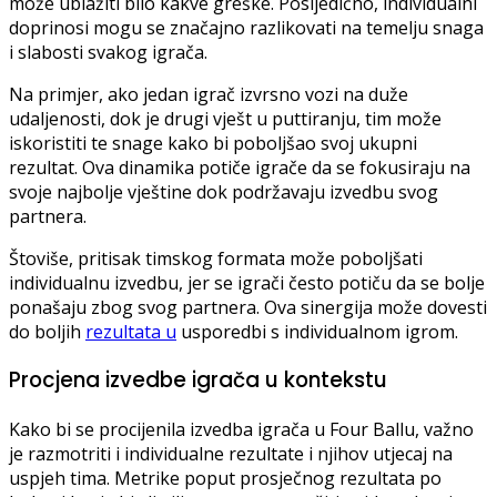
može ublažiti bilo kakve greške. Posljedično, individualni
doprinosi mogu se značajno razlikovati na temelju snaga
i slabosti svakog igrača.
Na primjer, ako jedan igrač izvrsno vozi na duže
udaljenosti, dok je drugi vješt u puttiranju, tim može
iskoristiti te snage kako bi poboljšao svoj ukupni
rezultat. Ova dinamika potiče igrače da se fokusiraju na
svoje najbolje vještine dok podržavaju izvedbu svog
partnera.
Štoviše, pritisak timskog formata može poboljšati
individualnu izvedbu, jer se igrači često potiču da se bolje
ponašaju zbog svog partnera. Ova sinergija može dovesti
do boljih
rezultata u
usporedbi s individualnom igrom.
Procjena izvedbe igrača u kontekstu
Kako bi se procijenila izvedba igrača u Four Ballu, važno
je razmotriti i individualne rezultate i njihov utjecaj na
uspjeh tima. Metrike poput prosječnog rezultata po