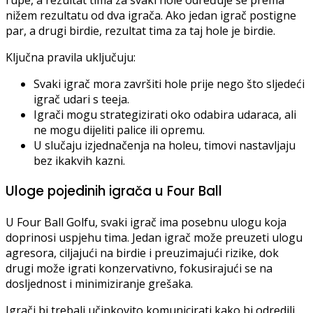
nižem rezultatu od dva igrača. Ako jedan igrač postigne
par, a drugi birdie, rezultat tima za taj hole je birdie.
Ključna pravila uključuju:
Svaki igrač mora završiti hole prije nego što sljedeći
igrač udari s teeja.
Igrači mogu strategizirati oko odabira udaraca, ali
ne mogu dijeliti palice ili opremu.
U slučaju izjednačenja na holeu, timovi nastavljaju
bez ikakvih kazni.
Uloge pojedinih igrača u Four Ball
U Four Ball Golfu, svaki igrač ima posebnu ulogu koja
doprinosi uspjehu tima. Jedan igrač može preuzeti ulogu
agresora, ciljajući na birdie i preuzimajući rizike, dok
drugi može igrati konzervativno, fokusirajući se na
dosljednost i minimiziranje grešaka.
Igrači bi trebali učinkovito komunicirati kako bi odredili