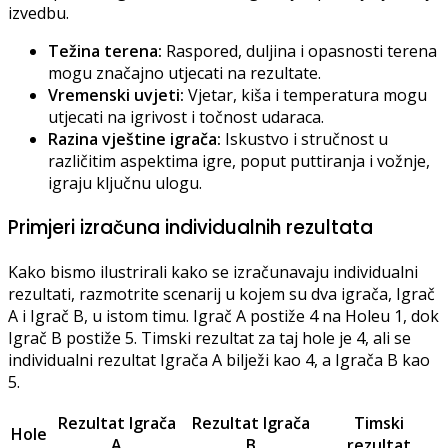
izvedbu.
Težina terena:
Raspored, duljina i opasnosti terena
mogu značajno utjecati na rezultate.
Vremenski uvjeti:
Vjetar, kiša i temperatura mogu
utjecati na igrivost i točnost udaraca.
Razina vještine igrača:
Iskustvo i stručnost u
različitim aspektima igre, poput puttiranja i vožnje,
igraju ključnu ulogu.
Primjeri izračuna individualnih rezultata
Kako bismo ilustrirali kako se izračunavaju individualni
rezultati, razmotrite scenarij u kojem su dva igrača, Igrač
A i Igrač B, u istom timu. Igrač A postiže 4 na Holeu 1, dok
Igrač B postiže 5. Timski rezultat za taj hole je 4, ali se
individualni rezultat Igrača A bilježi kao 4, a Igrača B kao
5.
Rezultat Igrača
Rezultat Igrača
Timski
Hole
A
B
rezultat