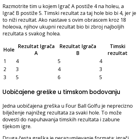
Razmotrite tim u kojem Igrač A postiže 4 na holeu, a
Igrač B postiže 5. Timski rezultat za taj hole bio bi 4, jer je
to niži rezultat. Ako nastave s ovim obrascem kroz 18
holeova, njihov ukupni rezultat bio bi zbroj najboljih
rezultata s svakog holea.
Rezultat Igrača
Rezultat Igrača
Timski
Hole
A
B
rezultat
1
4
5
4
2
3
4
3
3
5
6
5
Uobičajene greške u timskom bodovanju
Jedna uobičajena greška u Four Ball Golfu je neprecizno
bilježenje najnižeg rezultata za svaki hole. To može
dovesti do napuhavanja timskih rezultata i zabune
tijekom igre.
Druga česta greška je nerazumijevanje formata; igrači